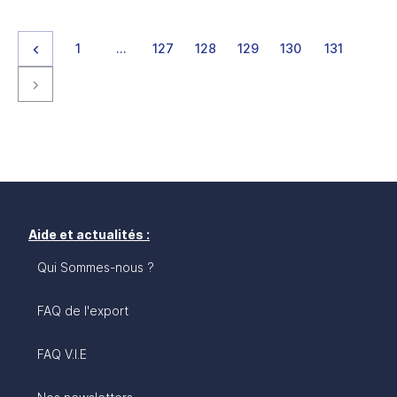
Page précédente
page
page
page
page
page
page
page
1
…
127
128
129
130
131
Page suivante
Aide et actualités :
Qui Sommes-nous ?
FAQ de l'export
FAQ V.I.E