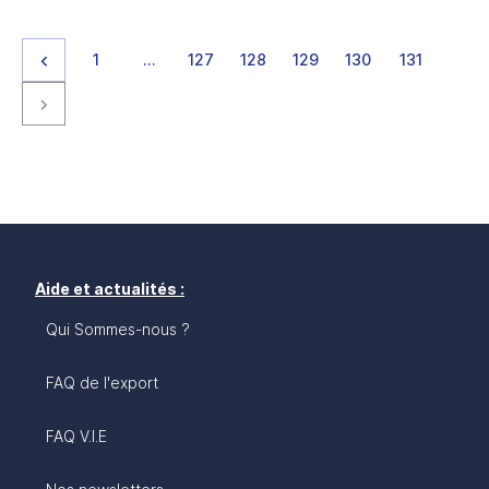
Page précédente
page
page
page
page
page
page
page
1
…
127
128
129
130
131
Page suivante
Aide et actualités :
Qui Sommes-nous ?
FAQ de l'export
FAQ V.I.E