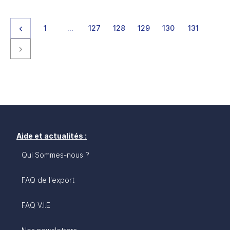
Page précédente
page
page
page
page
page
page
page
1
…
127
128
129
130
131
Page suivante
Aide et actualités :
Qui Sommes-nous ?
FAQ de l'export
FAQ V.I.E