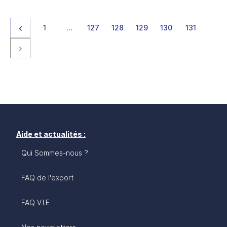
Page précédente
page
page
page
page
page
page
page
1
…
127
128
129
130
131
Page suivante
Aide et actualités :
Qui Sommes-nous ?
FAQ de l'export
FAQ V.I.E