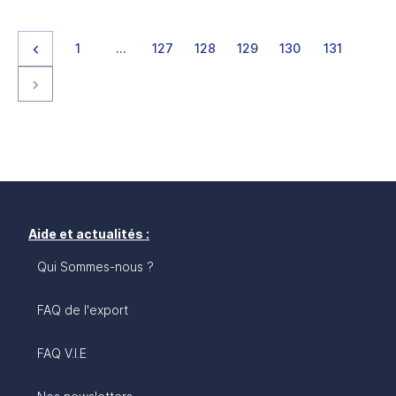
Page précédente
page
page
page
page
page
page
page
1
…
127
128
129
130
131
Page suivante
Aide et actualités :
Qui Sommes-nous ?
FAQ de l'export
FAQ V.I.E