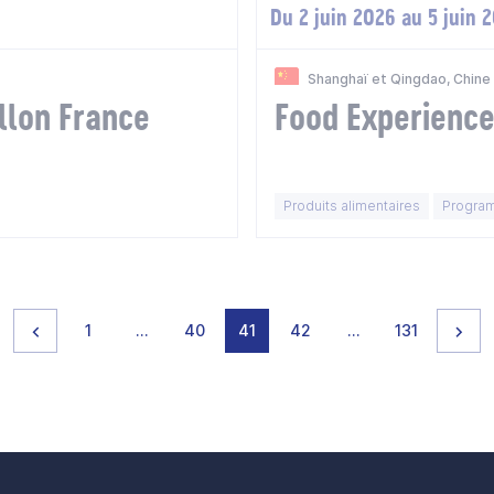
Du 2 juin 2026 au 5 juin 
Shanghaï et Qingdao, Chine
llon France
Food Experienc
Produits alimentaires
Program
Page précédente
page
page
page
page
page
page
page
Pag
1
…
40
41
42
…
131