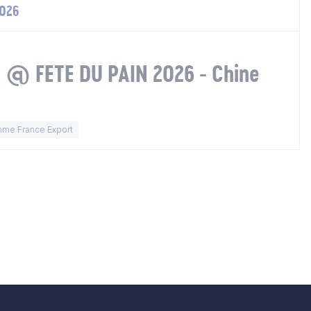
2026
e @ FETE DU PAIN 2026 - Chine
me France Export
e suivante