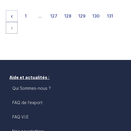
Page précédente
page
page
page
page
page
page
page
1
…
127
128
129
130
131
Page suivante
Aide et actualités :
Qui Sommes-nous ?
FAQ de l'export
FAQ V.I.E