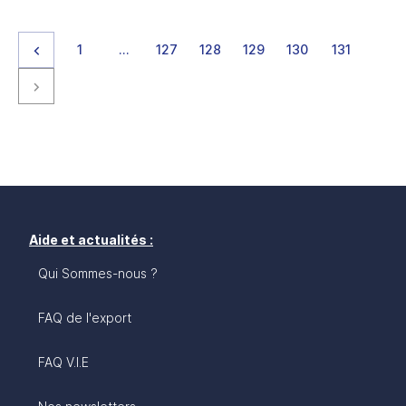
Page précédente
page
page
page
page
page
page
page
1
…
127
128
129
130
131
Page suivante
Aide et actualités :
Qui Sommes-nous ?
FAQ de l'export
FAQ V.I.E