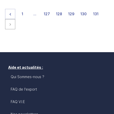
Page précédente
page
page
page
page
page
page
page
1
…
127
128
129
130
131
Page suivante
Aide et actualités :
Qui Sommes-nous ?
FAQ de l'export
FAQ V.I.E