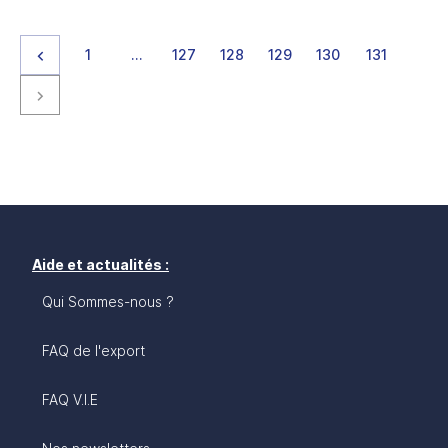
Page précédente
page
page
page
page
page
page
page
1
…
127
128
129
130
131
Page suivante
Aide et actualités :
Qui Sommes-nous ?
FAQ de l'export
FAQ V.I.E