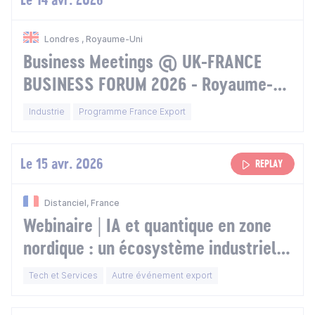
Londres , Royaume-Uni
Business Meetings @ UK-FRANCE
BUSINESS FORUM 2026 - Royaume-
Uni
Industrie
Programme France Export
Le 15 avr. 2026
REPLAY
Distanciel, France
Webinaire | IA et quantique en zone
nordique : un écosystème industriel
mûr, ouvert aux innovations
Tech et Services
Autre événement export
françaises