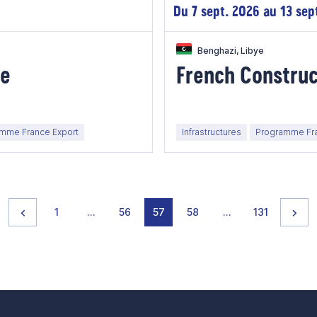
Du 7 sept. 2026 au 13 sep
Benghazi, Libye
ie
French Construc
mme France Export
Infrastructures
Programme Fra
Page précédente
page
page
page
page
page
page
page
Pag
1
…
56
57
58
…
131