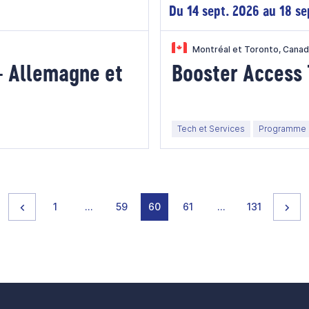
Du 14 sept. 2026 au 18 se
Montréal et Toronto, Cana
- Allemagne et
Booster Access
Tech et Services
Programme F
Page précédente
page
page
page
page
page
page
page
Pag
1
…
59
60
61
…
131