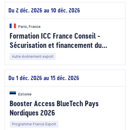
Du 2 déc. 2026 au 10 déc. 2026
Paris, France
Formation ICC France Conseil -
Sécurisation et financement du
commerce international : formation
Autre événement export
intensive au traitement des
opérations de crédit documentaire
Du 1 déc. 2026 au 15 déc. 2026
Estonie
Booster Access BlueTech Pays
Nordiques 2026
Programme France Export