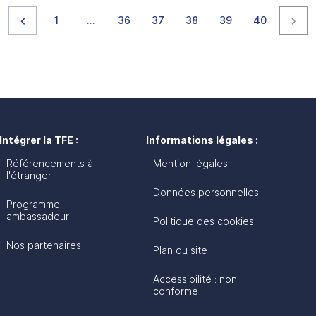
Page précédente
page
page
page
page
page
page
page
Pag
1
…
36
37
38
39
40
Intégrer la TFE :
Informations légales :
Référencements à
Mention légales
l'étranger
Données personnelles
Programme
ambassadeur
Politique des cookies
Nos partenaires
Plan du site
Accessibilité : non
conforme