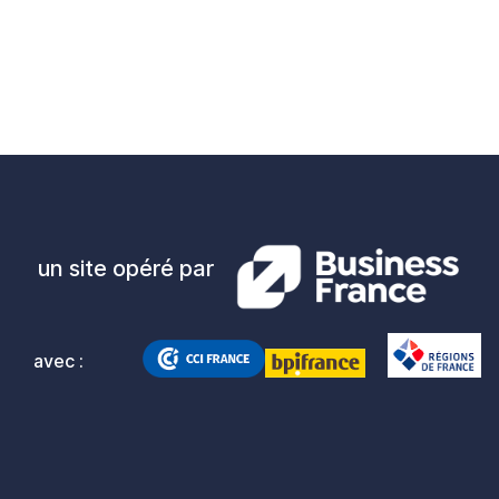
e suivante
un site opéré par
avec :