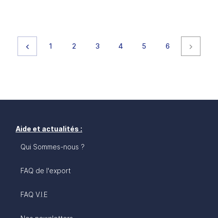
Page précédente
page
page
page
page
page
page
Page s
1
2
3
4
5
6
Aide et actualités :
Qui Sommes-nous ?
FAQ de l'export
FAQ V.I.E