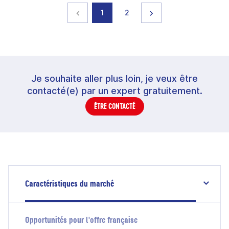
Page précédente
page
page
Page suivante
1
2
Je souhaite aller plus loin, je veux être
contacté(e) par un expert gratuitement.
ÊTRE CONTACTÉ
Caractéristiques du marché
Opportunités pour l'offre française