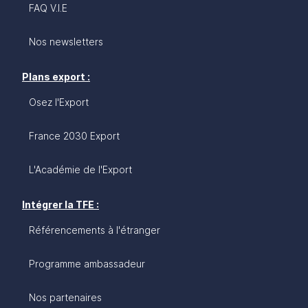
opportunités commerciales et industrielles, ainsi
FAQ V.I.E
que des contacts utiles pour réussir dans ce pays
dynamique et innovant. Rejoignez les nombreuses
Nos newsletters
entreprises françaises qui exportent déjà vers le
Danemark et saisissez les opportunités offertes
Plans export :
par ce marché prometteur.
Osez l'Export
France 2030 Export
L'Académie de l'Export
Intégrer la TFE :
Référencements à l'étranger
Programme ambassadeur
Nos partenaires