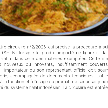
ttre circulaire n°2/2026, qui précise la procédure à sui
er (SHLN) lorsque le produit importé ne figure ni dan
 halal ni dans celle des matières exemptées. Cette me
its nouveaux ou innovants, insuffisamment couverts 
, l’importateur ou son représentant officiel doit so
orie, accompagnée de documents techniques. L’object
à la fonction et à l’usage du produit, de sécuriser juri
ité du système halal indonésien. La circulaire est entrée