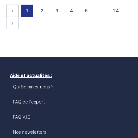
Page précédente
page
page
page
page
page
page
page
1
2
3
4
5
…
24
Page suivante
Aide et actualités :
Qui Sommes-nous ?
FAQ de l'export
FAQ V.I.E
Nos newsletters