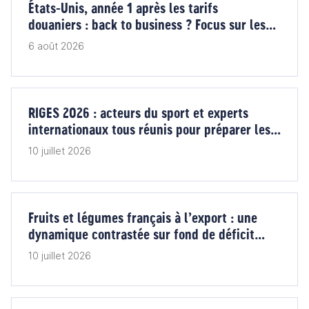
États-Unis, année 1 après les tarifs
douaniers : back to business ? Focus sur les
vins et les produits alimentaires
6 août 2026
RIGES 2026 : acteurs du sport et experts
internationaux tous réunis pour préparer les
grands rendez-vous de demain
10 juillet 2026
Fruits et légumes français à l’export : une
dynamique contrastée sur fond de déficit
commercial
10 juillet 2026