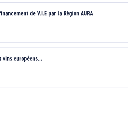
financement de V.I.E par la Région AURA
ux vins européens…
e suivante