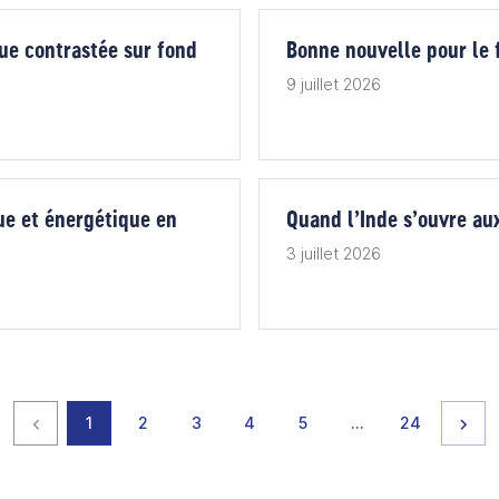
que contrastée sur fond
Bonne nouvelle pour le 
9 juillet 2026
ue et énergétique en
Quand l’Inde s’ouvre a
3 juillet 2026
Page précédente
page
page
page
page
page
page
page
Pag
1
2
3
4
5
…
24