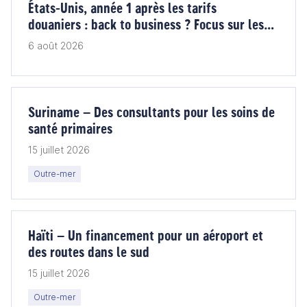
États-Unis, année 1 après les tarifs
douaniers : back to business ? Focus sur les
vins et les produits alimentaires
6 août 2026
Suriname – Des consultants pour les soins de
santé primaires
15 juillet 2026
Outre-mer
Haïti – Un financement pour un aéroport et
des routes dans le sud
15 juillet 2026
Outre-mer