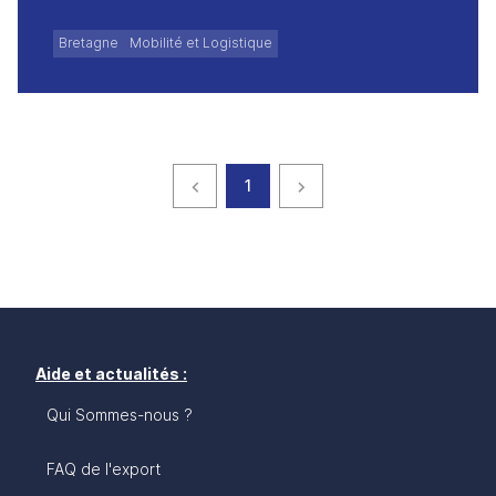
Bretagne
Mobilité et Logistique
Page précédente
page
Page suivante
1
Aide et actualités :
Qui Sommes-nous ?
FAQ de l'export