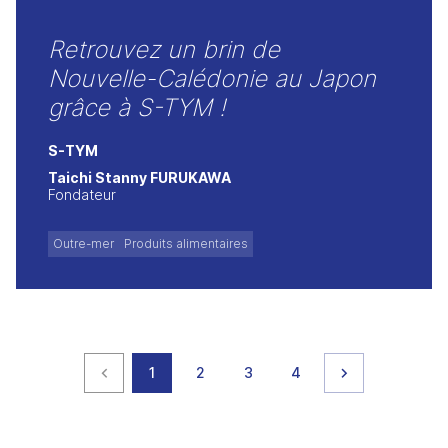
Retrouvez un brin de
Nouvelle-Calédonie au Japon
grâce à S-TYM !
S-TYM
Taichi Stanny FURUKAWA
Fondateur
Outre-mer
Produits alimentaires
Page précédente
page
page
page
page
Page suivante
1
2
3
4