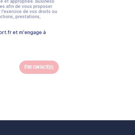
e et appropriée. Business
es afin de vous proposer
 l'exercice de vos droits ou
ctions, prestations,
rt.fr
et m'engage à
ÊTRE CONTACTÉ(E)