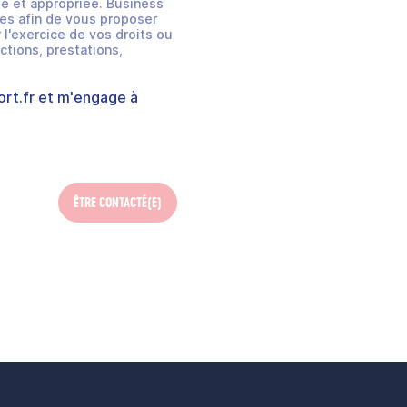
e et appropriée. Business
es afin de vous proposer
 l'exercice de vos droits ou
ctions, prestations,
rt.fr
et m'engage à
ÊTRE CONTACTÉ(E)