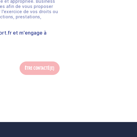
e et appropriée. Business
es afin de vous proposer
 l'exercice de vos droits ou
ctions, prestations,
rt.fr
et m'engage à
ÊTRE CONTACTÉ(E)