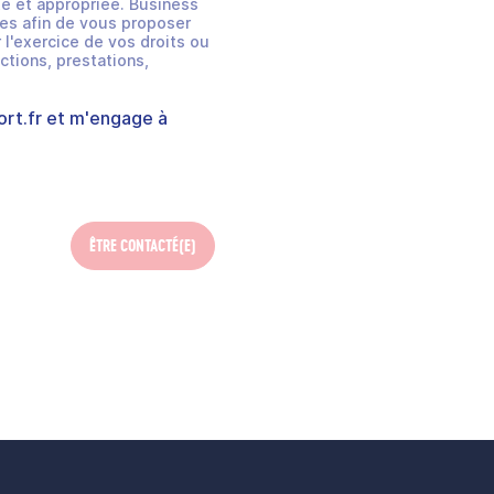
e et appropriée. Business
es afin de vous proposer
 l'exercice de vos droits ou
ctions, prestations,
rt.fr
et m'engage à
ÊTRE CONTACTÉ(E)