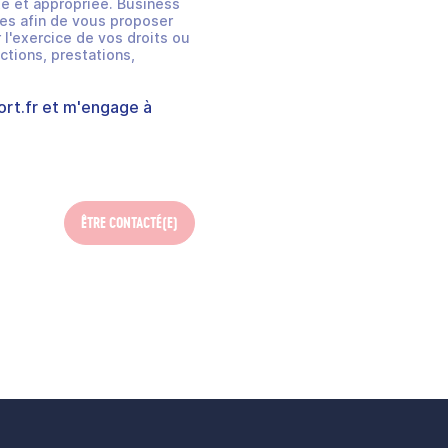
e et appropriée. Business
es afin de vous proposer
 l'exercice de vos droits ou
ctions, prestations,
rt.fr
et m'engage à
ÊTRE CONTACTÉ(E)