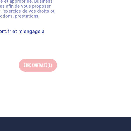
e et appropriée. Business
es afin de vous proposer
 l'exercice de vos droits ou
ctions, prestations,
rt.fr
et m'engage à
ÊTRE CONTACTÉ(E)