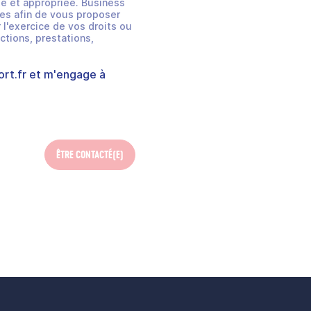
e et appropriée. Business
es afin de vous proposer
 l'exercice de vos droits ou
ctions, prestations,
rt.fr
et m'engage à
ÊTRE CONTACTÉ(E)