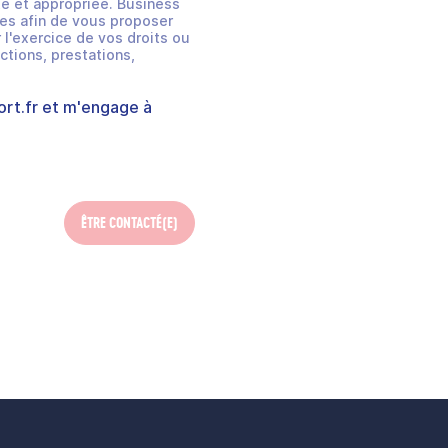
e et appropriée. Business
es afin de vous proposer
 l'exercice de vos droits ou
ctions, prestations,
rt.fr
et m'engage à
ÊTRE CONTACTÉ(E)