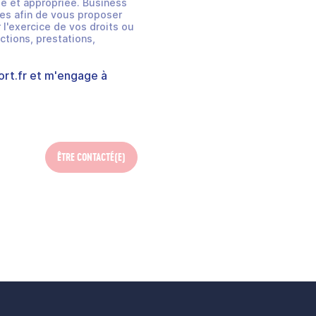
e et appropriée. Business
es afin de vous proposer
 l'exercice de vos droits ou
ctions, prestations,
rt.fr
et m'engage à
ÊTRE CONTACTÉ(E)