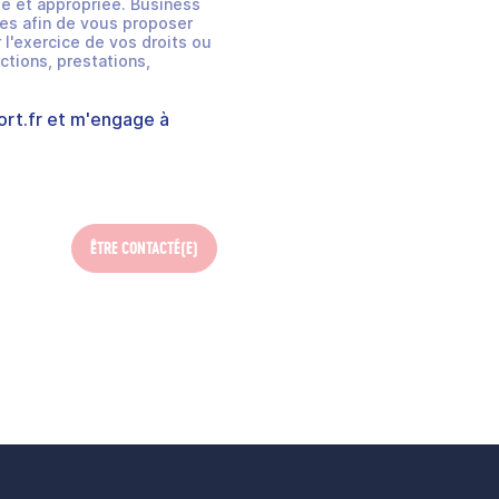
e et appropriée. Business
es afin de vous proposer
 l'exercice de vos droits ou
ctions, prestations,
rt.fr
et m'engage à
ÊTRE CONTACTÉ(E)