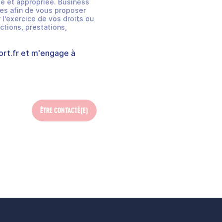
e et appropriée. Business
es afin de vous proposer
 l'exercice de vos droits ou
ctions, prestations,
rt.fr
et m'engage à
ÊTRE CONTACTÉ(E)