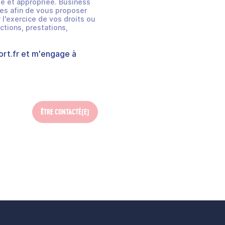
e et appropriée. Business
es afin de vous proposer
 l'exercice de vos droits ou
ctions, prestations,
rt.fr
et m'engage à
ÊTRE CONTACTÉ(E)