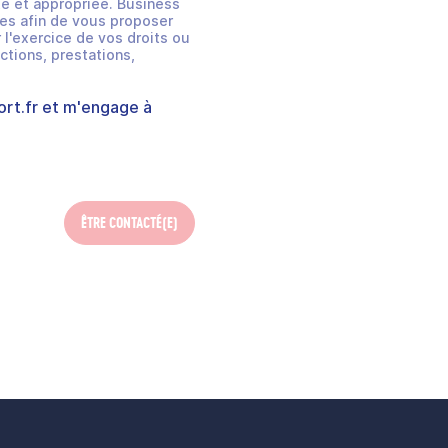
e et appropriée. Business
es afin de vous proposer
 l'exercice de vos droits ou
ctions, prestations,
rt.fr
et m'engage à
ÊTRE CONTACTÉ(E)