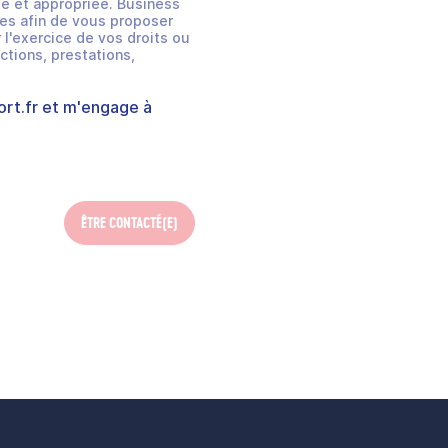
e et appropriée. Business
es afin de vous proposer
 l'exercice de vos droits ou
ctions, prestations,
rt.fr
et m'engage à
ÊTRE CONTACTÉ(E)