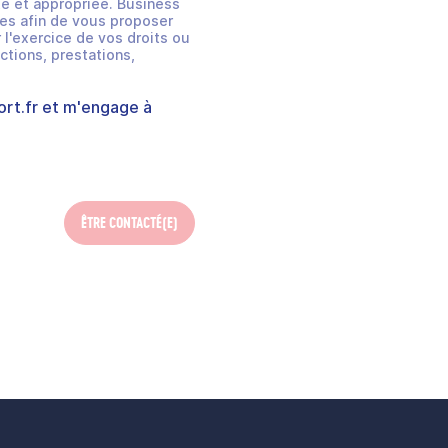
e et appropriée. Business
es afin de vous proposer
 l'exercice de vos droits ou
ctions, prestations,
rt.fr
et m'engage à
ÊTRE CONTACTÉ(E)