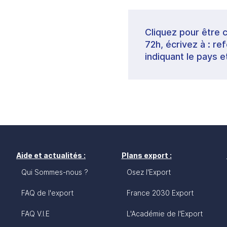
Cliquez pour être 
72h, écrivez à : 
indiquant le pays e
Aide et actualités :
Plans export :
Qui Sommes-nous ?
Osez l'Export
FAQ de l'export
France 2030 Export
FAQ V.I.E
L'Académie de l'Export