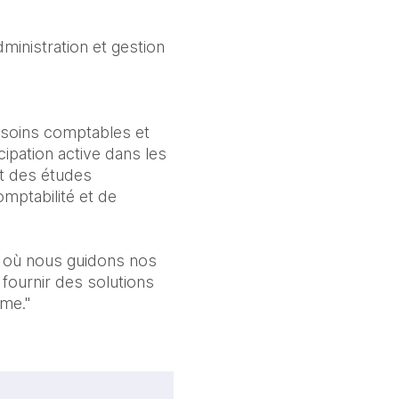
ministration et gestion
soins comptables et
cipation active dans les
t des études
omptabilité et de
e, où nous guidons nos
r fournir des solutions
rme."