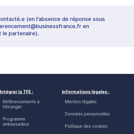
contacté.e (en l'absence de réponse sous
referencement@businessfrance.fr en
t le partenaire).
Intégrer la TFE :
Informations légales :
Référencements à
Mention légales
l'étranger
Données personnelles
Programme
ambassadeur
Politique des cookies