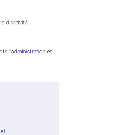
 d'activité :
ots "
administration et
et 