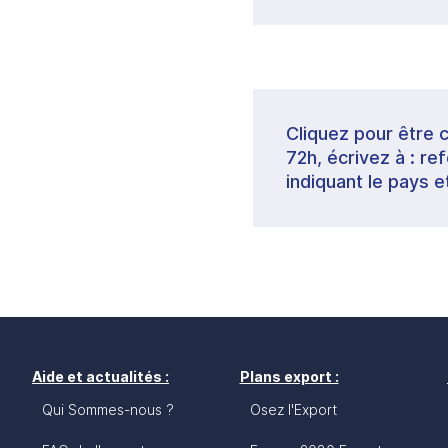
Cliquez pour être 
72h, écrivez à : 
indiquant le pays e
Aide et actualités :
Plans export :
Qui Sommes-nous ?
Osez l'Export