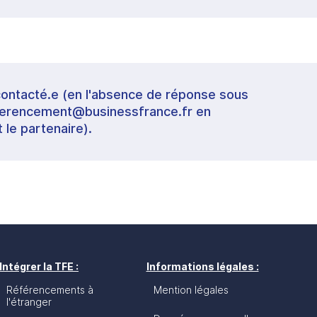
contacté.e (en l'absence de réponse sous
referencement@businessfrance.fr en
t le partenaire).
Intégrer la TFE :
Informations légales :
Référencements à
Mention légales
l'étranger