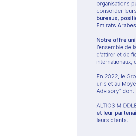
organisations pu
consolider leurs
bureaux, posit
Emirats Arabes
Notre offre un
l’ensemble de la
d’attirer et de f
internationaux,
En 2022, le Gro
unis et au Moyen
Advisory" dont l
ALTIOS MIDDLE
et leur partena
leurs clients.  