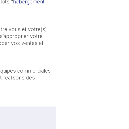
lots "
hébergement
".
tre vous et votre(s)
 s’approprier votre
pper vos ventes et
 équipes commerciales
et réalisons des