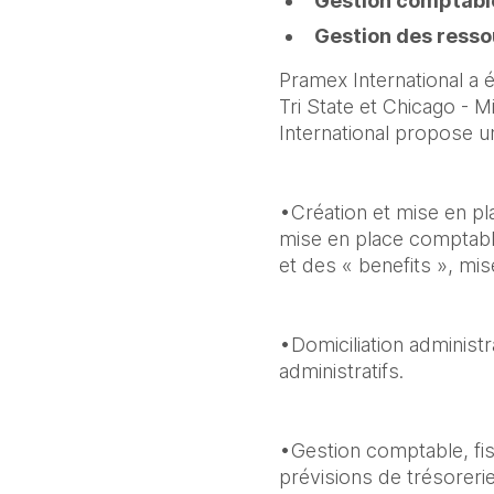
Gestion comptable,
Gestion des ress
Pramex International a 
Tri State et Chicago - M
International propose u
•Création et mise en pl
mise en place comptable
et des « benefits », mi
•Domiciliation administra
administratifs.
•Gestion comptable, fisc
prévisions de trésorerie