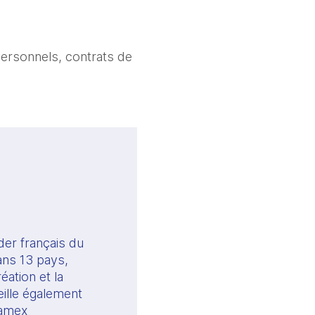
personnels, contrats de
er français du 
ans 13 pays, 
ation et la 
eille également 
amex 