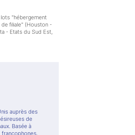
s lots "hébergement
de filiale" (Houston -
a - Etats du Sud Est,
nis auprès des 
désireuses de 
aux. Basée à 
s francophones.