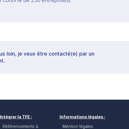
 cohorte de 250 entreprises) 
lus loin, je veux être contacté(e) par un
t.
Intégrer la TFE :
Informations légales :
Référencements à
Mention légales