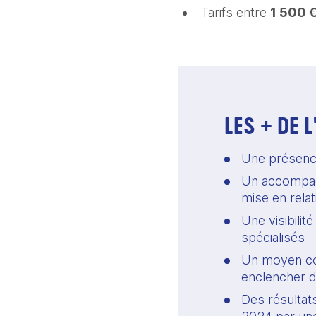
Tarifs entre
1 500 €
LES + DE 
Une présence 
Un accompagn
mise en rela
Une visibilit
spécialisés 
Un moyen conc
enclencher d
Des résultats