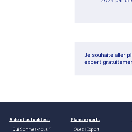
2024 par une
Je souhaite aller p
expert gratuitemen
Aide et actualités :
Plans export :
Qui Sommes-nous ?
Osez l'Export