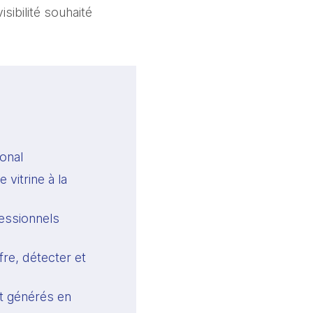
visibilité souhaité
onal 
itrine à la 
essionnels 
re, détecter et 
t générés en 