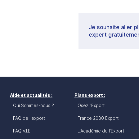
Je souhaite aller p
expert gratuitemen
Aide et actualités :
Plans export :
Qui Sommes-nous ?
Osez l'Export
FAQ de l'export
France 2030 Export
FAQ V.I.E
L'Académie de l'Export