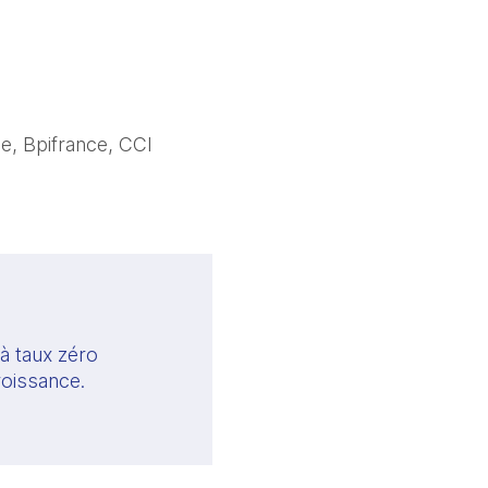
ce, Bpifrance, CCI
à taux zéro 
roissance.