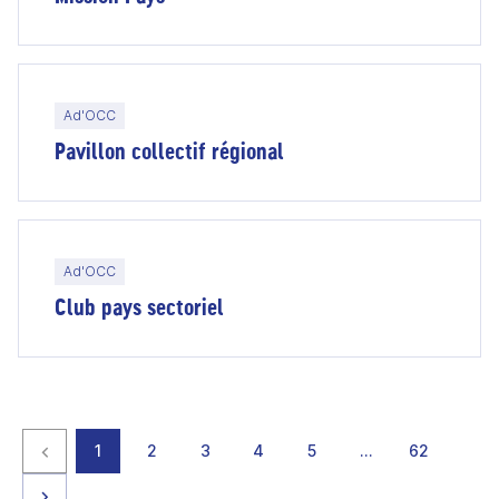
Ad'OCC
Pavillon collectif régional
Ad'OCC
Club pays sectoriel
Page précédente
page
page
page
page
page
page
page
1
2
3
4
5
…
62
Page suivante