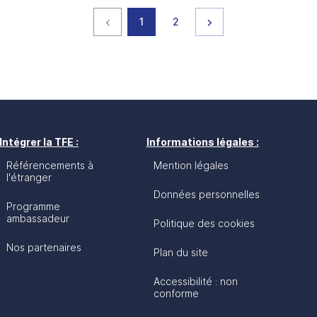
Page précédente
page
page
Page suivante
1
2
Intégrer la TFE :
Informations légales :
Référencements à
Mention légales
l'étranger
Données personnelles
Programme
ambassadeur
Politique des cookies
Nos partenaires
Plan du site
Accessibilité : non
conforme