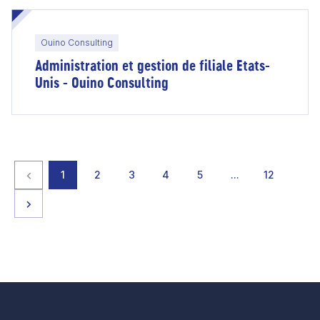
Ouino Consulting
Administration et gestion de filiale Etats-
Unis - Ouino Consulting
Page précédente
page
page
page
page
page
page
page
1
2
3
4
5
…
12
Page suivante