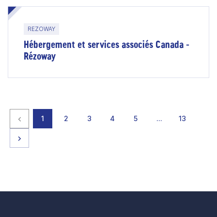
REZOWAY
Hébergement et services associés Canada -
Rézoway
Page précédente
page
page
page
page
page
page
page
1
2
3
4
5
…
13
Page suivante