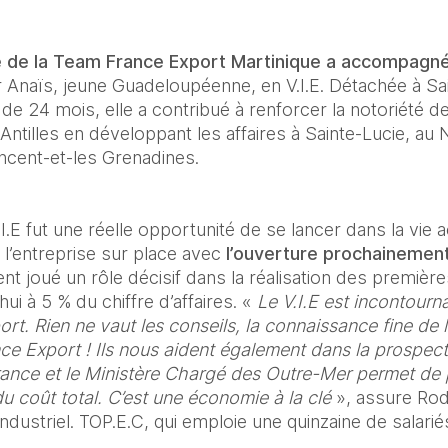
le de la Team France Export Martinique a accompagné
r Anaïs, jeune Guadeloupéenne, en V.I.E. Détachée à Sa
e 24 mois, elle a contribué à renforcer la notoriété de
ntilles en développant les affaires à Sainte-Lucie, au No
ncent-et-les Grenadines. 
.E fut une réelle opportunité de se lancer dans la vie ac
l’entreprise sur place avec 
l’ouverture prochainement
nt joué un rôle décisif dans la réalisation des première
hui à 5 % du chiffre d’affaires. « 
Le V.I.E est incontourna
ort. Rien ne vaut les conseils, la connaissance fine de 
ce Export ! Ils nous aident également dans la prospect
ance et le Ministère Chargé des Outre-Mer permet de 
u coût total. C’est une économie à la clé 
», assure Rod
dustriel. TOP.E.C, qui emploie une quinzaine de salariés,