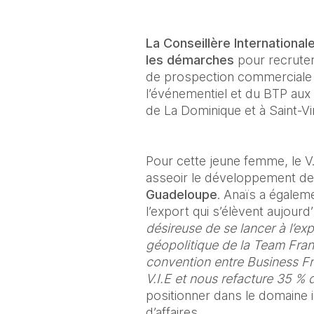
La Conseillère Internationa
les démarches
 pour recrute
de prospection commerciale d
l’événementiel et du BTP aux A
de La Dominique et à Saint-Vi
Pour cette jeune femme, le V.I
asseoir le développement de 
Guadeloupe
. Anaïs a égaleme
l’export qui s’élèvent aujourd’
désireuse de se lancer à l’exp
géopolitique de la Team Fran
convention entre Business Fr
V.I.E et nous refacture 35 % d
positionner dans le domaine in
d’affaires. 