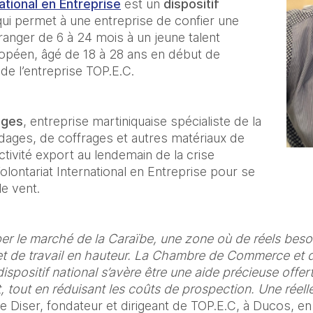
national en Entreprise
 est un 
dispositif 
qui permet à une entreprise de confier une 
ranger de 6 à 24 mois à un jeune talent 
ropéen, âgé de 18 à 28 ans en début de 
de l’entreprise TOP.E.C. 
ages
, entreprise martiniquaise spécialiste de la 
udages, de coffrages et autres matériaux de 
tivité export au lendemain de la crise 
Volontariat International en Entreprise pour se 
le vent. 
r le marché de la Caraïbe, une zone où de réels besoin
t de travail en hauteur. La Chambre de Commerce et d’I
spositif national s’avère être une aide précieuse offert
, tout en réduisant les coûts de prospection. Une réel
e Diser, fondateur et dirigeant de TOP.E.C, à Ducos, en