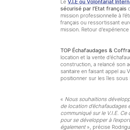
Le 
V.I.E ou Volontariat Inter
sécurisé par l’Etat français
 
mission professionnelle à l’ét
français ou ressortissant eu
mission. Retour d’expérience 
TOP Échafaudages & Coffr
location et la vente d’échafa
construction, a relancé son ac
sanitaire en faisant appel au 
positionner sur les îles sous 
« 
Nous souhaitions développe
de location d’échafaudages e
communiqué sur le V.I.E. Ce di
pour se développer à l’export
également
 », précise Rodrigu