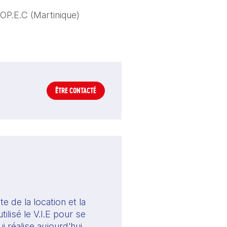
TOP.E.C (Martinique)
ÊTRE CONTACTÉ
 de la location et la 
lisé le V.I.E pour se 
 réalise aujourd'hui 