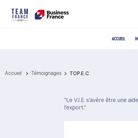
ACCUEIL
I
Accueil
Témoignages
TOP.E.C
"Le V.I.E s’avère être une ai
l’export."